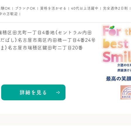
経験OK | ブランクOK | 資格を活かせる | 40代以上活躍中 | 完全週休2日制 
中の方歓迎 |
瑞穂区田光町一丁目4番地（セントラル内田
だばし）名古屋市南区内田橋一丁目4番24号
ま）名古屋市瑞穂区鍵田町二丁目20番
詳細を見る