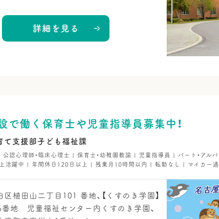
詳細を見る
設で働く保育士や児童指導員募集中！
育て支援部子ども福祉課
 | 公認心理師・臨床心理士 | 保育士・幼稚園教諭 | 児童指導員 | パート・アルバ
上活躍中 | 年間休日120日以上 | 残業月10時間以内 | 転勤なし | マイカー通
区植田山二丁目101 番地、【くすのき学園】
6番地 児童福祉センター内くすのき学園、