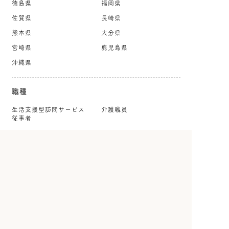
徳島県
福岡県
佐賀県
長崎県
熊本県
大分県
宮崎県
鹿児島県
沖縄県
職種
生活支援型訪問サービス
介護職員
従事者
介護福祉士
ホームヘルパー
ケアマネジャー
社会福祉士
就労・生活支援員
生活相談員・相談職
看護師
保健師
理学療法士
作業療法士
言語聴覚士
公認心理師・臨床心理士
保育士・幼稚園教諭
児童指導員