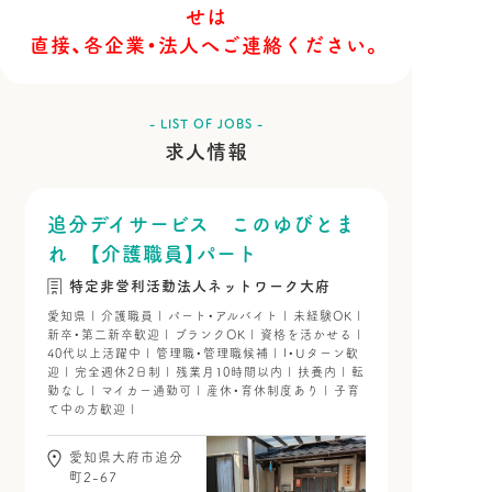
せは
直接、各企業・法人へご連絡ください。
- LIST OF JOBS -
求人情報
追分デイサービス このゆびとま
れ 【介護職員】パート
特定非営利活動法人ネットワーク大府
愛知県 | 介護職員 | パート・アルバイト | 未経験OK |
新卒・第二新卒歓迎 | ブランクOK | 資格を活かせる |
40代以上活躍中 | 管理職・管理職候補 | I・Uターン歓
迎 | 完全週休2日制 | 残業月10時間以内 | 扶養内 | 転
勤なし | マイカー通勤可 | 産休・育休制度あり | 子育
て中の方歓迎 |
愛知県大府市追分
町2-67