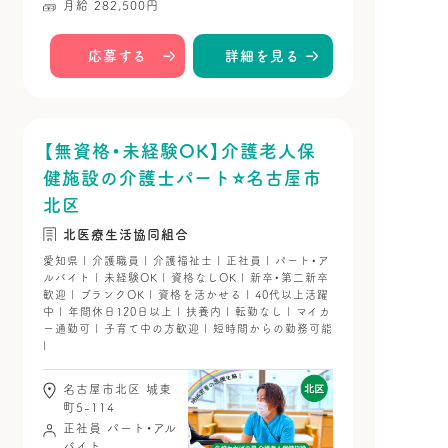
月給 282,500円
応募する
詳細を見る
【無資格・未経験OK】介護老人保
健施設の介護士パート⭐名古屋市
北区
北医療生活協同組合
愛知県 | 介護職員 | 介護福祉士 | 正社員 | パート・ア
ルバイト | 未経験OK | 資格なしOK | 新卒・第二新卒
歓迎 | ブランクOK | 資格を活かせる | 40代以上活躍
中 | 年間休日120日以上 | 扶養内 | 転勤なし | マイカ
ー通勤可 | 子育て中の方歓迎 | 短時間からの勤務可能
|
名古屋市北区 城東
町5-114
正社員
パート・アル
バイト