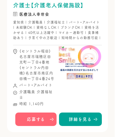
介護士【介護老人保健施設】
医療法人幸世会
愛知県 | 介護職員 | 介護福祉士 | パート・アルバイト
| 未経験OK | 資格なしOK | ブランクOK | 資格を活
かせる | 40代以上活躍中 | マイカー通勤可 | 食事補
助あり | 子育て中の方歓迎 | 短時間からの勤務可能 |
（セントラル堀田）
名古屋市瑞穂区田
光町一丁目4番地
（セントラル内田
橋）名古屋市南区内
田橋一丁目4番24号
パート・アルバイト
介護職員
介護福祉
士
時給 1,140円
応募する
詳細を見る