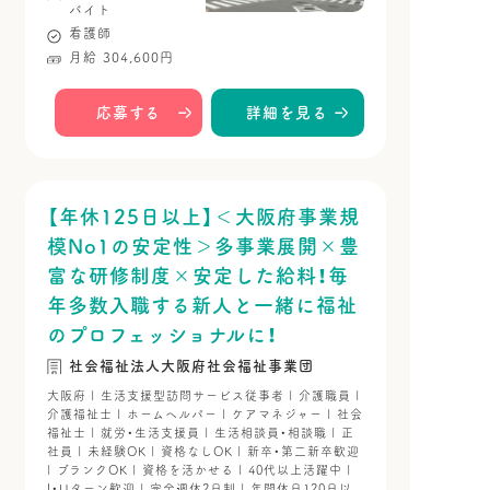
バイト
看護師
月給 304,600円
応募する
詳細を見る
【年休125日以上】＜大阪府事業規
模No1の安定性＞多事業展開×豊
富な研修制度×安定した給料！毎
年多数入職する新人と一緒に福祉
のプロフェッショナルに！
社会福祉法人大阪府社会福祉事業団
大阪府 | 生活支援型訪問サービス従事者 | 介護職員 |
介護福祉士 | ホームヘルパー | ケアマネジャー | 社会
福祉士 | 就労・生活支援員 | 生活相談員・相談職 | 正
社員 | 未経験OK | 資格なしOK | 新卒・第二新卒歓迎
| ブランクOK | 資格を活かせる | 40代以上活躍中 |
I・Uターン歓迎 | 完全週休2日制 | 年間休日120日以