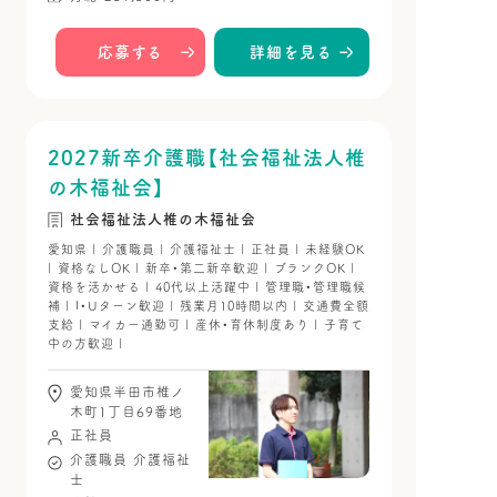
応募する
詳細を見る
2027新卒介護職【社会福祉法人椎
の木福祉会】
社会福祉法人椎の木福祉会
愛知県 | 介護職員 | 介護福祉士 | 正社員 | 未経験OK
| 資格なしOK | 新卒・第二新卒歓迎 | ブランクOK |
資格を活かせる | 40代以上活躍中 | 管理職・管理職候
補 | I・Uターン歓迎 | 残業月10時間以内 | 交通費全額
支給 | マイカー通勤可 | 産休・育休制度あり | 子育て
中の方歓迎 |
愛知県半田市椎ノ
木町1丁目69番地
正社員
介護職員
介護福祉
士