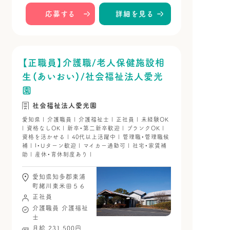
応募する
詳細を見る
【正職員】介護職/老人保健施設相
生（あいおい）/社会福祉法人愛光
園
社会福祉法人愛光園
愛知県 | 介護職員 | 介護福祉士 | 正社員 | 未経験OK
| 資格なしOK | 新卒・第二新卒歓迎 | ブランクOK |
資格を活かせる | 40代以上活躍中 | 管理職・管理職候
補 | I・Uターン歓迎 | マイカー通勤可 | 社宅・家賃補
助 | 産休・育休制度あり |
愛知県知多郡東浦
町緒川東米田５６
正社員
介護職員
介護福祉
士
月給 231,500円