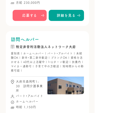
月給 230,000円
応募する
詳細を見る
訪問ヘルパー
特定非営利活動法人ネットワーク大府
愛知県 | ホームヘルパー | パート・アルバイト | 未経
験OK | 新卒・第二新卒歓迎 | ブランクOK | 資格を活
かせる | 40代以上活躍中 | I・Uターン歓迎 | 扶養内 |
マイカー通勤可 | 子育て中の方歓迎 | 短時間からの勤
務可能 |
大府市森岡町1-
30 訪問介護事業
所
パート・アルバイト
ホームヘルパー
時給 1,150円