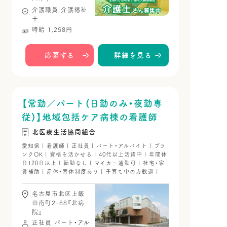
介護職員
介護福祉
士
時給 1,258円
応募する
詳細を見る
【常勤／パート（日勤のみ・夜勤専
従）】地域包括ケア病棟の看護師
北医療生活協同組合
愛知県 | 看護師 | 正社員 | パート・アルバイト | ブラ
ンクOK | 資格を活かせる | 40代以上活躍中 | 年間休
日120日以上 | 転勤なし | マイカー通勤可 | 社宅・家
賃補助 | 産休・育休制度あり | 子育て中の方歓迎 |
名古屋市北区上飯
田南町2-88『北病
院』
正社員
パート・アル