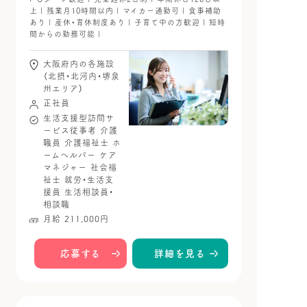
上 | 残業月10時間以内 | マイカー通勤可 | 食事補助
あり | 産休・育休制度あり | 子育て中の方歓迎 | 短時
間からの勤務可能 |
大阪府内の各施設
（北摂・北河内・堺泉
州エリア）
正社員
生活支援型訪問サ
ービス従事者
介護
職員
介護福祉士
ホ
ームヘルパー
ケア
マネジャー
社会福
祉士
就労・生活支
援員
生活相談員・
相談職
月給 211,000円
応募する
詳細を見る