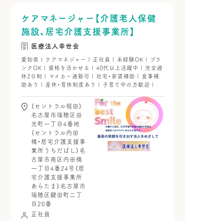
ケアマネージャー【介護老人保健
施設、居宅介護支援事業所】
医療法人幸世会
愛知県 | ケアマネジャー | 正社員 | 未経験OK | ブラ
ンクOK | 資格を活かせる | 40代以上活躍中 | 完全週
休2日制 | マイカー通勤可 | 社宅・家賃補助 | 食事補
助あり | 産休・育休制度あり | 子育て中の方歓迎 |
（セントラル堀田）
名古屋市瑞穂区田
光町一丁目4番地
（セントラル内田
橋・居宅介護支援事
業所うちだばし）名
古屋市南区内田橋
一丁目4番24号（居
宅介護支援事業所
あらたま）名古屋市
瑞穂区鍵田町二丁
目20番
正社員