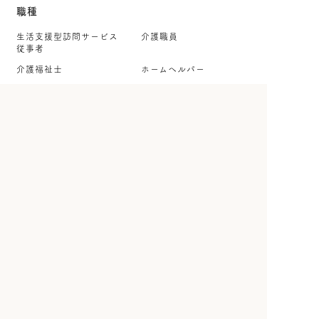
職種
生活支援型訪問サービス
介護職員
従事者
介護福祉士
ホームヘルパー
ケアマネジャー
社会福祉士
就労・生活支援員
生活相談員・相談職
看護師
保健師
理学療法士
作業療法士
言語聴覚士
公認心理師・臨床心理士
保育士・幼稚園教諭
児童指導員
調理師・調理スタッフ
管理栄養士・栄養士
事務職
その他
雇用形態
正社員
契約社員