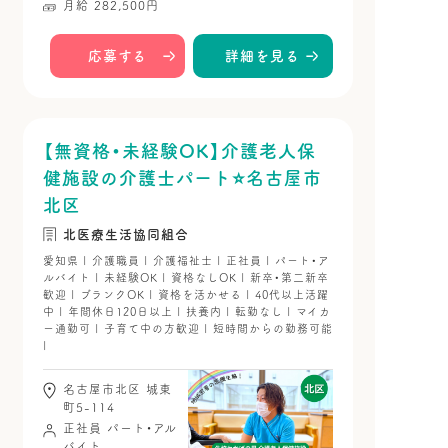
月給 282,500円
応募する
詳細を見る
【無資格・未経験OK】介護老人保
健施設の介護士パート⭐名古屋市
北区
北医療生活協同組合
愛知県 | 介護職員 | 介護福祉士 | 正社員 | パート・ア
ルバイト | 未経験OK | 資格なしOK | 新卒・第二新卒
歓迎 | ブランクOK | 資格を活かせる | 40代以上活躍
中 | 年間休日120日以上 | 扶養内 | 転勤なし | マイカ
ー通勤可 | 子育て中の方歓迎 | 短時間からの勤務可能
|
名古屋市北区 城東
町5-114
正社員
パート・アル
バイト