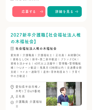
応募する
詳細を見る
2027新卒介護職【社会福祉法人椎
の木福祉会】
社会福祉法人椎の木福祉会
愛知県 | 介護職員 | 介護福祉士 | 正社員 | 未経験OK
| 資格なしOK | 新卒・第二新卒歓迎 | ブランクOK |
資格を活かせる | 40代以上活躍中 | 管理職・管理職候
補 | I・Uターン歓迎 | 残業月10時間以内 | 交通費全額
支給 | マイカー通勤可 | 産休・育休制度あり | 子育て
中の方歓迎 |
愛知県半田市椎ノ
木町1丁目69番地
正社員
介護職員
介護福祉
士