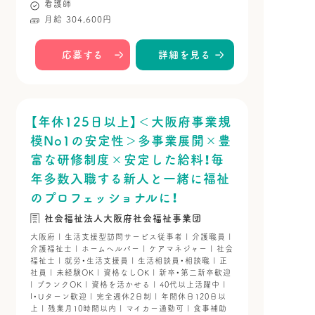
看護師
月給 304,600円
応募する
詳細を見る
【年休125日以上】＜大阪府事業規
模No1の安定性＞多事業展開×豊
富な研修制度×安定した給料！毎
年多数入職する新人と一緒に福祉
のプロフェッショナルに！
社会福祉法人大阪府社会福祉事業団
大阪府 | 生活支援型訪問サービス従事者 | 介護職員 |
介護福祉士 | ホームヘルパー | ケアマネジャー | 社会
福祉士 | 就労・生活支援員 | 生活相談員・相談職 | 正
社員 | 未経験OK | 資格なしOK | 新卒・第二新卒歓迎
| ブランクOK | 資格を活かせる | 40代以上活躍中 |
I・Uターン歓迎 | 完全週休2日制 | 年間休日120日以
上 | 残業月10時間以内 | マイカー通勤可 | 食事補助