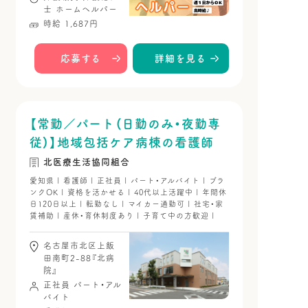
士
ホームヘルパー
時給 1,687円
応募する
詳細を見る
【常勤／パート（日勤のみ・夜勤専
従）】地域包括ケア病棟の看護師
北医療生活協同組合
愛知県 | 看護師 | 正社員 | パート・アルバイト | ブラ
ンクOK | 資格を活かせる | 40代以上活躍中 | 年間休
日120日以上 | 転勤なし | マイカー通勤可 | 社宅・家
賃補助 | 産休・育休制度あり | 子育て中の方歓迎 |
名古屋市北区上飯
田南町2-88『北病
院』
正社員
パート・アル
バイト