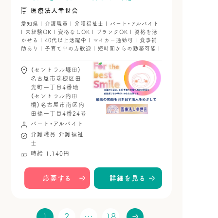
医療法人幸世会
愛知県 | 介護職員 | 介護福祉士 | パート・アルバイト
| 未経験OK | 資格なしOK | ブランクOK | 資格を活
かせる | 40代以上活躍中 | マイカー通勤可 | 食事補
助あり | 子育て中の方歓迎 | 短時間からの勤務可能 |
（セントラル堀田）
名古屋市瑞穂区田
光町一丁目4番地
（セントラル内田
橋）名古屋市南区内
田橋一丁目4番24号
パート・アルバイト
介護職員
介護福祉
士
時給 1,140円
応募する
詳細を見る
1
2
…
18