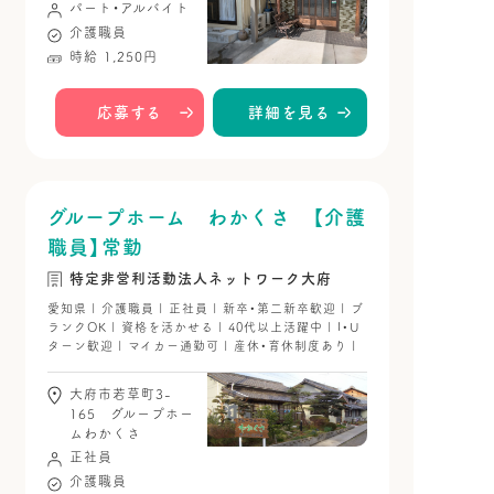
パート・アルバイト
介護職員
時給 1,250円
応募する
詳細を見る
グループホーム わかくさ 【介護
職員】常勤
特定非営利活動法人ネットワーク大府
愛知県 | 介護職員 | 正社員 | 新卒・第二新卒歓迎 | ブ
ランクOK | 資格を活かせる | 40代以上活躍中 | I・U
ターン歓迎 | マイカー通勤可 | 産休・育休制度あり |
大府市若草町3-
165 グループホー
ムわかくさ
正社員
介護職員