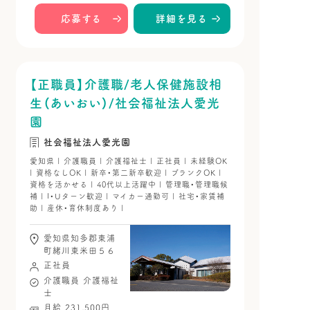
応募する
詳細を見る
【正職員】介護職/老人保健施設相
生（あいおい）/社会福祉法人愛光
園
社会福祉法人愛光園
愛知県 | 介護職員 | 介護福祉士 | 正社員 | 未経験OK
| 資格なしOK | 新卒・第二新卒歓迎 | ブランクOK |
資格を活かせる | 40代以上活躍中 | 管理職・管理職候
補 | I・Uターン歓迎 | マイカー通勤可 | 社宅・家賃補
助 | 産休・育休制度あり |
愛知県知多郡東浦
町緒川東米田５６
正社員
介護職員
介護福祉
士
月給 231,500円