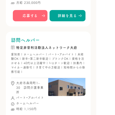
月給 230,000円
応募する
詳細を見る
訪問ヘルパー
特定非営利活動法人ネットワーク大府
愛知県 | ホームヘルパー | パート・アルバイト | 未経
験OK | 新卒・第二新卒歓迎 | ブランクOK | 資格を活
かせる | 40代以上活躍中 | I・Uターン歓迎 | 扶養内 |
マイカー通勤可 | 子育て中の方歓迎 | 短時間からの勤
務可能 |
大府市森岡町1-
30 訪問介護事業
所
パート・アルバイト
ホームヘルパー
時給 1,150円