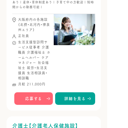
あり | 産休・育休制度あり | 子育て中の方歓迎 | 短時
間からの勤務可能 |
大阪府内の各施設
（北摂・北河内・堺泉
州エリア）
正社員
生活支援型訪問サ
ービス従事者
介護
職員
介護福祉士
ホ
ームヘルパー
ケア
マネジャー
社会福
祉士
就労・生活支
援員
生活相談員・
相談職
月給 211,000円
応募する
詳細を見る
介護士【介護老人保健施設】