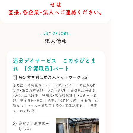
せは
直接、各企業・法人へご連絡ください。
- LIST OF JOBS -
求人情報
追分デイサービス このゆびとま
れ 【介護職員】パート
特定非営利活動法人ネットワーク大府
愛知県 | 介護職員 | パート・アルバイト | 未経験OK |
新卒・第二新卒歓迎 | ブランクOK | 資格を活かせる |
40代以上活躍中 | 管理職・管理職候補 | I・Uターン歓
迎 | 完全週休2日制 | 残業月10時間以内 | 扶養内 | 転
勤なし | マイカー通勤可 | 産休・育休制度あり | 子育
て中の方歓迎 |
愛知県大府市追分
町2-67