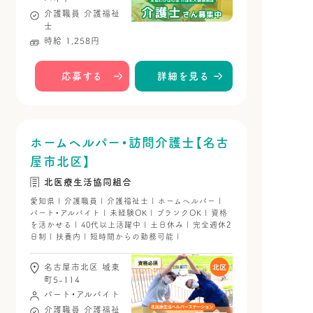
介護職員
介護福祉
士
時給 1,258円
応募する
詳細を見る
ホームヘルパー・訪問介護士【名古
屋市北区】
北医療生活協同組合
愛知県 | 介護職員 | 介護福祉士 | ホームヘルパー |
パート・アルバイト | 未経験OK | ブランクOK | 資格
を活かせる | 40代以上活躍中 | 土日休み | 完全週休2
日制 | 扶養内 | 短時間からの勤務可能 |
名古屋市北区 城東
町5-114
パート・アルバイト
介護職員
介護福祉