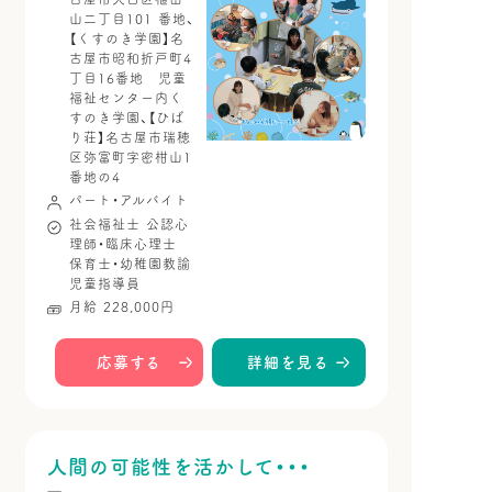
山二丁目101 番地、
【くすのき学園】名
古屋市昭和折戸町4
丁目16番地 児童
福祉センター内く
すのき学園、【ひば
り荘】名古屋市瑞穂
区弥富町字密柑山1
番地の4
パート・アルバイト
社会福祉士
公認心
理師・臨床心理士
保育士・幼稚園教諭
児童指導員
月給 228,000円
応募する
詳細を見る
人間の可能性を活かして・・・