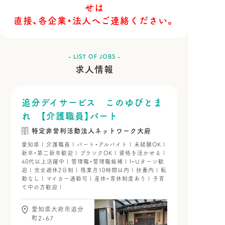
せは
直接、各企業・法人へご連絡ください。
- LIST OF JOBS -
求人情報
追分デイサービス このゆびとま
れ 【介護職員】パート
特定非営利活動法人ネットワーク大府
愛知県 | 介護職員 | パート・アルバイト | 未経験OK |
新卒・第二新卒歓迎 | ブランクOK | 資格を活かせる |
40代以上活躍中 | 管理職・管理職候補 | I・Uターン歓
迎 | 完全週休2日制 | 残業月10時間以内 | 扶養内 | 転
勤なし | マイカー通勤可 | 産休・育休制度あり | 子育
て中の方歓迎 |
愛知県大府市追分
町2-67