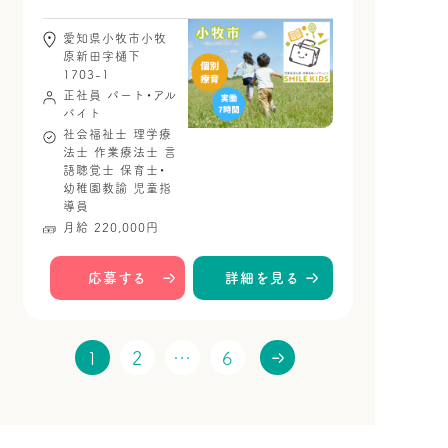
愛知県小牧市小牧
原新田字樋下
1703-1
正社員
パート・アル
バイト
社会福祉士
理学療
法士
作業療法士
言
語聴覚士
保育士・
幼稚園教諭
児童指
導員
月給 220,000円
応募する
詳細を見る
1
2
…
6