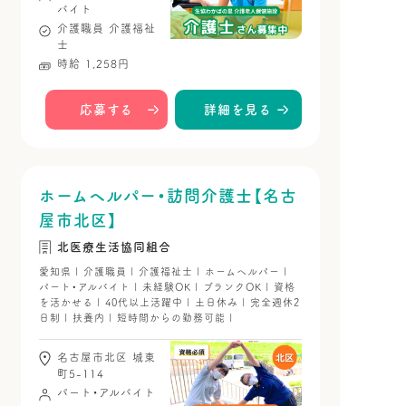
バイト
介護職員
介護福祉
士
時給 1,258円
応募する
詳細を見る
ホームヘルパー・訪問介護士【名古
屋市北区】
北医療生活協同組合
愛知県 | 介護職員 | 介護福祉士 | ホームヘルパー |
パート・アルバイト | 未経験OK | ブランクOK | 資格
を活かせる | 40代以上活躍中 | 土日休み | 完全週休2
日制 | 扶養内 | 短時間からの勤務可能 |
名古屋市北区 城東
町5-114
パート・アルバイト