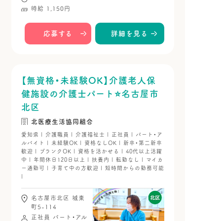
時給 1,150円
応募する
詳細を見る
【無資格・未経験OK】介護老人保
健施設の介護士パート⭐名古屋市
北区
北医療生活協同組合
愛知県 | 介護職員 | 介護福祉士 | 正社員 | パート・ア
ルバイト | 未経験OK | 資格なしOK | 新卒・第二新卒
歓迎 | ブランクOK | 資格を活かせる | 40代以上活躍
中 | 年間休日120日以上 | 扶養内 | 転勤なし | マイカ
ー通勤可 | 子育て中の方歓迎 | 短時間からの勤務可能
|
名古屋市北区 城東
町5-114
正社員
パート・アル