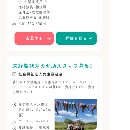
労・生活支援員
生
活相談員・相談職
保育士・幼稚園教諭
児童指導員
事務職
月給 223,600円
応募する
詳細を見る
未経験歓迎の介助スタッフ募集！
社会福祉法人共生福祉会
愛知県 | 介護職員 | 介護福祉士 | ホームヘルパー |
パート・アルバイト | 未経験OK | 資格なしOK | 資格
を活かせる |
愛知県名古屋市北
区山田2-18-34（本
部）
パート・アルバイト
介護職員
介護福祉