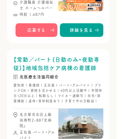
介護職員
介護福祉
士
ホームヘルパー
時給 1,687円
応募する
詳細を見る
【常勤／パート（日勤のみ・夜勤専
従）】地域包括ケア病棟の看護師
北医療生活協同組合
愛知県 | 看護師 | 正社員 | パート・アルバイト | ブラ
ンクOK | 資格を活かせる | 40代以上活躍中 | 年間休
日120日以上 | 転勤なし | マイカー通勤可 | 社宅・家
賃補助 | 産休・育休制度あり | 子育て中の方歓迎 |
名古屋市北区上飯
田南町2-88『北病
院』
正社員
パート・アル
バイト