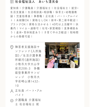
社会福祉法人 あいち清光会
愛知県 | 介護職員 | 介護福祉士 | 社会福祉士 | 就労・
生活支援員 | 生活相談員・相談職 | 保育士・幼稚園教
諭 | 児童指導員 | 事務職 | 正社員 | パート・アルバイ
ト | 未経験OK | 資格なしOK | 新卒・第二新卒歓迎 |
ブランクOK | 資格を活かせる | 40代以上活躍中 | 扶
養内 | マイカー通勤可 | 社宅・家賃補助 | 食事補助あ
り | 産休・育休制度あり | 子育て中の方歓迎 | 短時間
からの勤務可能 |
障害者支援施設サ
ンフレンド（入所施
設）／生活介護事業
所銀河（通所施設）
小牧市大字大山字
岩次208-3 多機
能型事業所サンビ
レッジ 小牧市大
字岩崎山浦1432-
10
正社員
パート・アル
バイト
介護職員
介護福祉
士
社会福祉士
就