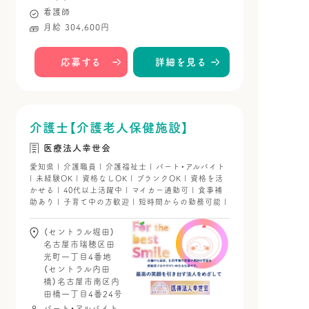
看護師
月給 304,600円
応募する
詳細を見る
介護士【介護老人保健施設】
医療法人幸世会
愛知県 | 介護職員 | 介護福祉士 | パート・アルバイト
| 未経験OK | 資格なしOK | ブランクOK | 資格を活
かせる | 40代以上活躍中 | マイカー通勤可 | 食事補
助あり | 子育て中の方歓迎 | 短時間からの勤務可能 |
（セントラル堀田）
名古屋市瑞穂区田
光町一丁目4番地
（セントラル内田
橋）名古屋市南区内
田橋一丁目4番24号
パート・アルバイト