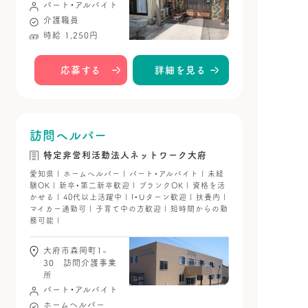
パート・アルバイト
介護職員
時給 1,250円
応募する
詳細を見る
訪問ヘルパー
特定非営利活動法人ネットワーク大府
愛知県 | ホームヘルパー | パート・アルバイト | 未経
験OK | 新卒・第二新卒歓迎 | ブランクOK | 資格を活
かせる | 40代以上活躍中 | I・Uターン歓迎 | 扶養内 |
マイカー通勤可 | 子育て中の方歓迎 | 短時間からの勤
務可能 |
大府市森岡町1-
30 訪問介護事業
所
パート・アルバイト
ホームヘルパー