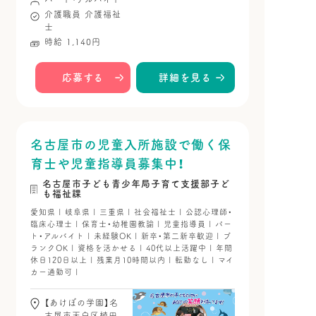
介護職員
介護福祉
士
時給 1,140円
応募する
詳細を見る
名古屋市の児童入所施設で働く保
育士や児童指導員募集中！
名古屋市子ども青少年局子育て支援部子ど
も福祉課
愛知県 | 岐阜県 | 三重県 | 社会福祉士 | 公認心理師・
臨床心理士 | 保育士・幼稚園教諭 | 児童指導員 | パー
ト・アルバイト | 未経験OK | 新卒・第二新卒歓迎 | ブ
ランクOK | 資格を活かせる | 40代以上活躍中 | 年間
休日120日以上 | 残業月10時間以内 | 転勤なし | マイ
カー通勤可 |
【あけぼの学園】名
古屋市天白区植田