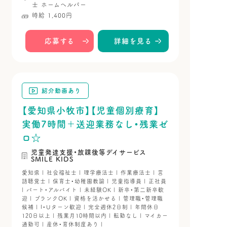
士
ホームヘルパー
時給 1,400円
応募する
詳細を見る
紹介動画あり
【愛知県小牧市】【児童個別療育】
実働7時間＋送迎業務なし・残業ゼ
ロ☆
児童発達支援・放課後等デイサービス
SMILE KIDS
愛知県 | 社会福祉士 | 理学療法士 | 作業療法士 | 言
語聴覚士 | 保育士・幼稚園教諭 | 児童指導員 | 正社員
| パート・アルバイト | 未経験OK | 新卒・第二新卒歓
迎 | ブランクOK | 資格を活かせる | 管理職・管理職
候補 | I・Uターン歓迎 | 完全週休2日制 | 年間休日
120日以上 | 残業月10時間以内 | 転勤なし | マイカー
通勤可 | 産休・育休制度あり |