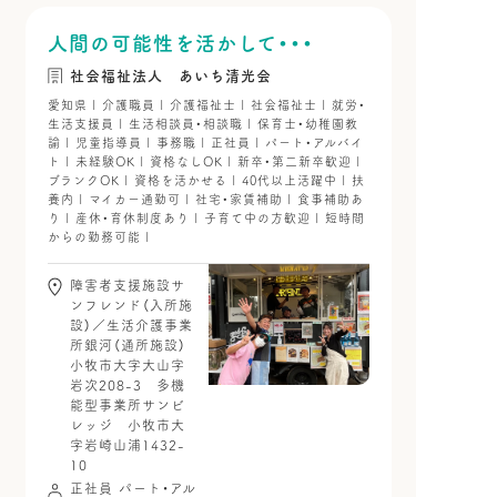
人間の可能性を活かして・・・
社会福祉法人 あいち清光会
愛知県 | 介護職員 | 介護福祉士 | 社会福祉士 | 就労・
生活支援員 | 生活相談員・相談職 | 保育士・幼稚園教
諭 | 児童指導員 | 事務職 | 正社員 | パート・アルバイ
ト | 未経験OK | 資格なしOK | 新卒・第二新卒歓迎 |
ブランクOK | 資格を活かせる | 40代以上活躍中 | 扶
養内 | マイカー通勤可 | 社宅・家賃補助 | 食事補助あ
り | 産休・育休制度あり | 子育て中の方歓迎 | 短時間
からの勤務可能 |
障害者支援施設サ
ンフレンド（入所施
設）／生活介護事業
所銀河（通所施設）
小牧市大字大山字
岩次208-3 多機
能型事業所サンビ
レッジ 小牧市大
字岩崎山浦1432-
10
正社員
パート・アル