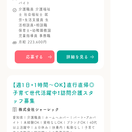
バイト
介護職員
介護福祉
士
社会福祉士
就
労・生活支援員
生
活相談員・相談職
保育士・幼稚園教諭
児童指導員
事務職
月給 223,600円
応募する
詳細を見る
【週1日・1時間～OK】直行直帰◎
子育て世代活躍中！訪問介護スタ
ッフ募集
株式会社シャーレック
愛知県 | 介護職員 | ホームヘルパー | パート・アルバ
イト | 未経験OK | 資格なしOK | ブランクOK | 40代
以上活躍中 | 土日休み | 扶養内 | 転勤なし | 子育て