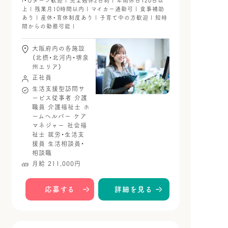
I・Uターン歓迎 | 完全週休2日制 | 年間休日120日以
上 | 残業月10時間以内 | マイカー通勤可 | 食事補助
あり | 産休・育休制度あり | 子育て中の方歓迎 | 短時
間からの勤務可能 |
大阪府内の各施設
（北摂・北河内・堺泉
州エリア）
正社員
生活支援型訪問サ
ービス従事者
介護
職員
介護福祉士
ホ
ームヘルパー
ケア
マネジャー
社会福
祉士
就労・生活支
援員
生活相談員・
相談職
月給 211,000円
応募する
詳細を見る