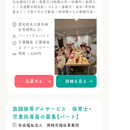
完全週休2日制 | 残業月10時間以内 | 扶養内 | 転勤な
し | 交通費全額支給 | マイカー通勤可 | 産休・育休制
度あり | 子育て中の方歓迎 | 短時間からの勤務可能 |
愛知県名古屋市南
区寺崎町6-21
パート・アルバイト
介護職員
介護福祉
士
ホームヘルパー
時給 1,600円
応募する
詳細を見る
放課後等デイサービス 保育士・
児童指導員の募集【パート】
社会福祉法人 岡崎市福祉事業団