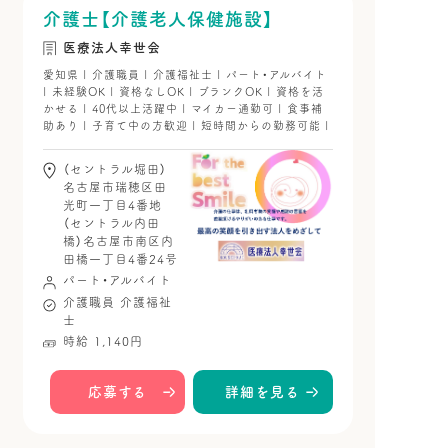
介護士【介護老人保健施設】
医療法人幸世会
愛知県 | 介護職員 | 介護福祉士 | パート・アルバイト
| 未経験OK | 資格なしOK | ブランクOK | 資格を活
かせる | 40代以上活躍中 | マイカー通勤可 | 食事補
助あり | 子育て中の方歓迎 | 短時間からの勤務可能 |
（セントラル堀田）
名古屋市瑞穂区田
光町一丁目4番地
（セントラル内田
橋）名古屋市南区内
田橋一丁目4番24号
パート・アルバイト
介護職員
介護福祉
士
時給 1,140円
応募する
詳細を見る