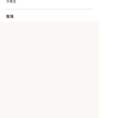
沖縄県
職種
生活支援型訪問サービス
介護職員
従事者
介護福祉士
ホームヘルパー
ケアマネジャー
社会福祉士
就労・生活支援員
生活相談員・相談職
看護師
保健師
理学療法士
作業療法士
言語聴覚士
公認心理師・臨床心理士
保育士・幼稚園教諭
児童指導員
調理師・調理スタッフ
管理栄養士・栄養士
事務職
その他
雇用形態