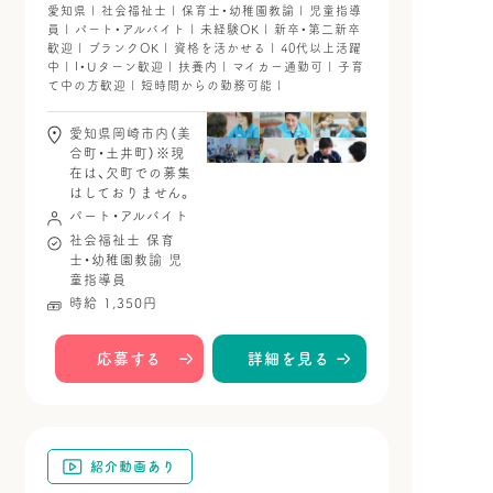
愛知県 | 社会福祉士 | 保育士・幼稚園教諭 | 児童指導
員 | パート・アルバイト | 未経験OK | 新卒・第二新卒
歓迎 | ブランクOK | 資格を活かせる | 40代以上活躍
中 | I・Uターン歓迎 | 扶養内 | マイカー通勤可 | 子育
て中の方歓迎 | 短時間からの勤務可能 |
愛知県岡崎市内（美
合町・土井町）※現
在は、欠町での募集
はしておりません。
パート・アルバイト
社会福祉士
保育
士・幼稚園教諭
児
童指導員
時給 1,350円
応募する
詳細を見る
紹介動画あり