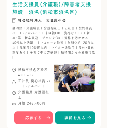
生活支援員（介護職）/障害者支援
施設 浜名（浜松市浜名区）
社会福祉法人 天竜厚生会
静岡県 | 介護職員 | 介護福祉士 | 正社員 | 契約社員 |
パート・アルバイト | 未経験OK | 資格なしOK | 新
卒・第二新卒歓迎 | ブランクOK | 資格を活かせる |
40代以上活躍中 | I・Uターン歓迎 | 年間休日120日以
上 | 残業月10時間以内 | マイカー通勤可 | 産休・育休
制度あり | 子育て中の方歓迎 | 短時間からの勤務可能
|
浜松市浜名区於呂
4201-12
正社員
契約社員
パ
ート・アルバイト
介護職員
介護福祉
士
月給 248,400円
応募する
詳細を見る