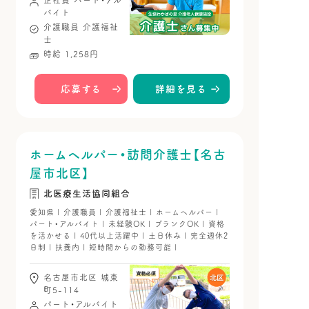
正社員
パート・アル
バイト
介護職員
介護福祉
士
時給 1,258円
応募する
詳細を見る
ホームヘルパー・訪問介護士【名古
屋市北区】
北医療生活協同組合
愛知県 | 介護職員 | 介護福祉士 | ホームヘルパー |
パート・アルバイト | 未経験OK | ブランクOK | 資格
を活かせる | 40代以上活躍中 | 土日休み | 完全週休2
日制 | 扶養内 | 短時間からの勤務可能 |
名古屋市北区 城東
町5-114
パート・アルバイト