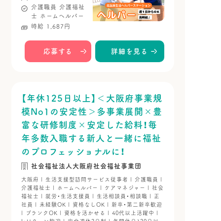
介護職員
介護福祉
士
ホームヘルパー
時給 1,687円
応募する
詳細を見る
【年休125日以上】＜大阪府事業規
模No1の安定性＞多事業展開×豊
富な研修制度×安定した給料！毎
年多数入職する新人と一緒に福祉
のプロフェッショナルに！
社会福祉法人大阪府社会福祉事業団
大阪府 | 生活支援型訪問サービス従事者 | 介護職員 |
介護福祉士 | ホームヘルパー | ケアマネジャー | 社会
福祉士 | 就労・生活支援員 | 生活相談員・相談職 | 正
社員 | 未経験OK | 資格なしOK | 新卒・第二新卒歓迎
| ブランクOK | 資格を活かせる | 40代以上活躍中 |