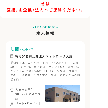
せは
直接、各企業・法人へご連絡ください。
- LIST OF JOBS -
求人情報
訪問ヘルパー
特定非営利活動法人ネットワーク大府
愛知県 | ホームヘルパー | パート・アルバイト | 未経
験OK | 新卒・第二新卒歓迎 | ブランクOK | 資格を活
かせる | 40代以上活躍中 | I・Uターン歓迎 | 扶養内 |
マイカー通勤可 | 子育て中の方歓迎 | 短時間からの勤
務可能 |
大府市森岡町1-
30 訪問介護事業
所
パート・アルバイト