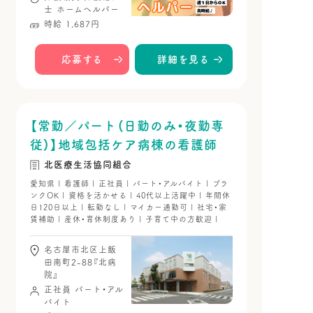
士
ホームヘルパー
時給 1,687円
応募する
詳細を見る
【常勤／パート（日勤のみ・夜勤専
従）】地域包括ケア病棟の看護師
北医療生活協同組合
愛知県 | 看護師 | 正社員 | パート・アルバイト | ブラ
ンクOK | 資格を活かせる | 40代以上活躍中 | 年間休
日120日以上 | 転勤なし | マイカー通勤可 | 社宅・家
賃補助 | 産休・育休制度あり | 子育て中の方歓迎 |
名古屋市北区上飯
田南町2-88『北病
院』
正社員
パート・アル
バイト