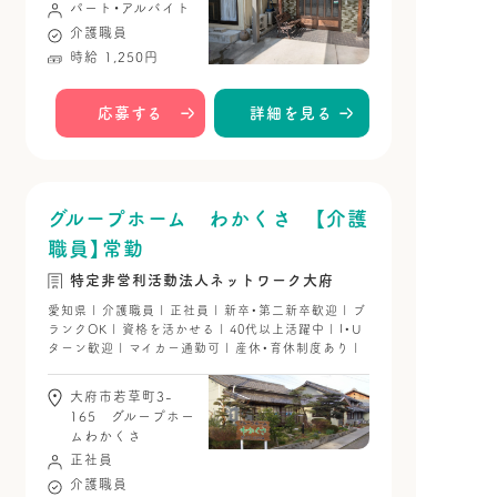
パート・アルバイト
介護職員
時給 1,250円
応募する
詳細を見る
グループホーム わかくさ 【介護
職員】常勤
特定非営利活動法人ネットワーク大府
愛知県 | 介護職員 | 正社員 | 新卒・第二新卒歓迎 | ブ
ランクOK | 資格を活かせる | 40代以上活躍中 | I・U
ターン歓迎 | マイカー通勤可 | 産休・育休制度あり |
大府市若草町3-
165 グループホー
ムわかくさ
正社員
介護職員