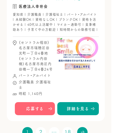
医療法人幸世会
愛知県 | 介護職員 | 介護福祉士 | パート・アルバイト
| 未経験OK | 資格なしOK | ブランクOK | 資格を活
かせる | 40代以上活躍中 | マイカー通勤可 | 食事補
助あり | 子育て中の方歓迎 | 短時間からの勤務可能 |
（セントラル堀田）
名古屋市瑞穂区田
光町一丁目4番地
（セントラル内田
橋）名古屋市南区内
田橋一丁目4番24号
パート・アルバイト
介護職員
介護福祉
士
時給 1,140円
応募する
詳細を見る
1
2
…
18