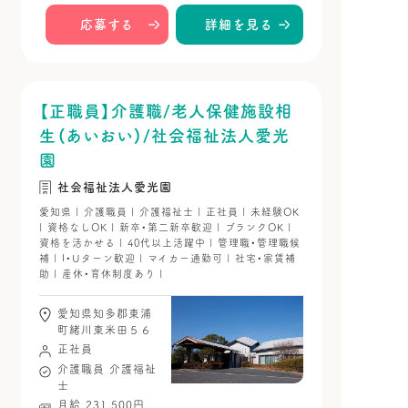
応募する
詳細を見る
【正職員】介護職/老人保健施設相
生（あいおい）/社会福祉法人愛光
園
社会福祉法人愛光園
愛知県 | 介護職員 | 介護福祉士 | 正社員 | 未経験OK
| 資格なしOK | 新卒・第二新卒歓迎 | ブランクOK |
資格を活かせる | 40代以上活躍中 | 管理職・管理職候
補 | I・Uターン歓迎 | マイカー通勤可 | 社宅・家賃補
助 | 産休・育休制度あり |
愛知県知多郡東浦
町緒川東米田５６
正社員
介護職員
介護福祉
士
月給 231,500円