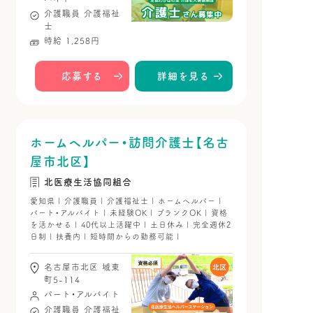
介護職員
介護福祉
士
時給 1,258円
応募する
詳細を見る
ホームヘルパー・訪問介護士【名古
屋市北区】
北医療生活協同組合
愛知県 | 介護職員 | 介護福祉士 | ホームヘルパー |
パート・アルバイト | 未経験OK | ブランクOK | 資格
を活かせる | 40代以上活躍中 | 土日休み | 完全週休2
日制 | 扶養内 | 短時間からの勤務可能 |
名古屋市北区 城東
町5-114
パート・アルバイト
介護職員
介護福祉