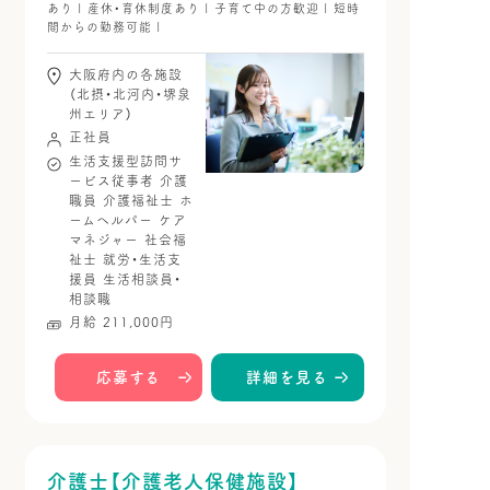
あり | 産休・育休制度あり | 子育て中の方歓迎 | 短時
間からの勤務可能 |
大阪府内の各施設
（北摂・北河内・堺泉
州エリア）
正社員
生活支援型訪問サ
ービス従事者
介護
職員
介護福祉士
ホ
ームヘルパー
ケア
マネジャー
社会福
祉士
就労・生活支
援員
生活相談員・
相談職
月給 211,000円
応募する
詳細を見る
介護士【介護老人保健施設】