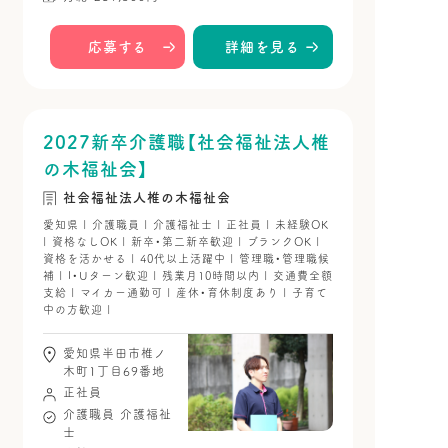
応募する
詳細を見る
2027新卒介護職【社会福祉法人椎
の木福祉会】
社会福祉法人椎の木福祉会
愛知県 | 介護職員 | 介護福祉士 | 正社員 | 未経験OK
| 資格なしOK | 新卒・第二新卒歓迎 | ブランクOK |
資格を活かせる | 40代以上活躍中 | 管理職・管理職候
補 | I・Uターン歓迎 | 残業月10時間以内 | 交通費全額
支給 | マイカー通勤可 | 産休・育休制度あり | 子育て
中の方歓迎 |
愛知県半田市椎ノ
木町1丁目69番地
正社員
介護職員
介護福祉
士