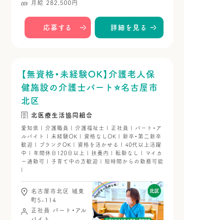
月給 282,500円
応募する
詳細を見る
【無資格・未経験OK】介護老人保
健施設の介護士パート⭐名古屋市
北区
北医療生活協同組合
愛知県 | 介護職員 | 介護福祉士 | 正社員 | パート・ア
ルバイト | 未経験OK | 資格なしOK | 新卒・第二新卒
歓迎 | ブランクOK | 資格を活かせる | 40代以上活躍
中 | 年間休日120日以上 | 扶養内 | 転勤なし | マイカ
ー通勤可 | 子育て中の方歓迎 | 短時間からの勤務可能
|
名古屋市北区 城東
町5-114
正社員
パート・アル
バイト