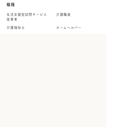
職種
生活支援型訪問サービス
介護職員
従事者
介護福祉士
ホームヘルパー
ケアマネジャー
社会福祉士
就労・生活支援員
生活相談員・相談職
看護師
保健師
理学療法士
作業療法士
言語聴覚士
公認心理師・臨床心理士
保育士・幼稚園教諭
児童指導員
調理師・調理スタッフ
管理栄養士・栄養士
事務職
その他
雇用形態
正社員
契約社員