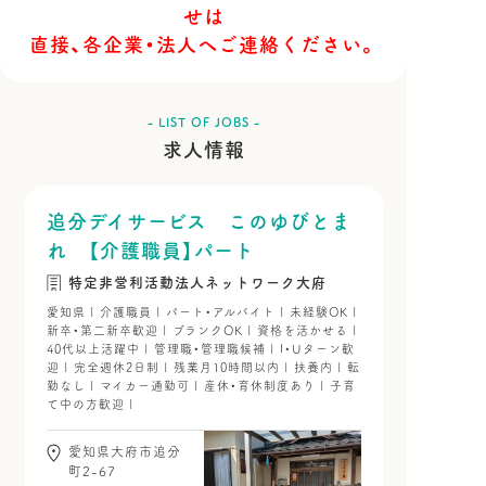
せは
直接、各企業・法人へご連絡ください。
- LIST OF JOBS -
求人情報
追分デイサービス このゆびとま
れ 【介護職員】パート
特定非営利活動法人ネットワーク大府
愛知県 | 介護職員 | パート・アルバイト | 未経験OK |
新卒・第二新卒歓迎 | ブランクOK | 資格を活かせる |
40代以上活躍中 | 管理職・管理職候補 | I・Uターン歓
迎 | 完全週休2日制 | 残業月10時間以内 | 扶養内 | 転
勤なし | マイカー通勤可 | 産休・育休制度あり | 子育
て中の方歓迎 |
愛知県大府市追分
町2-67