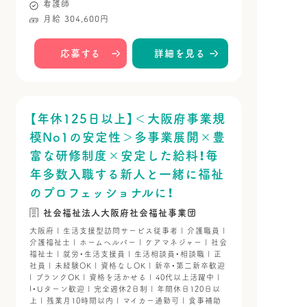
看護師
月給 304,600円
応募する
詳細を見る
【年休125日以上】＜大阪府事業規
模No1の安定性＞多事業展開×豊
富な研修制度×安定した給料！毎
年多数入職する新人と一緒に福祉
のプロフェッショナルに！
社会福祉法人大阪府社会福祉事業団
大阪府 | 生活支援型訪問サービス従事者 | 介護職員 |
介護福祉士 | ホームヘルパー | ケアマネジャー | 社会
福祉士 | 就労・生活支援員 | 生活相談員・相談職 | 正
社員 | 未経験OK | 資格なしOK | 新卒・第二新卒歓迎
| ブランクOK | 資格を活かせる | 40代以上活躍中 |
I・Uターン歓迎 | 完全週休2日制 | 年間休日120日以
上 | 残業月10時間以内 | マイカー通勤可 | 食事補助