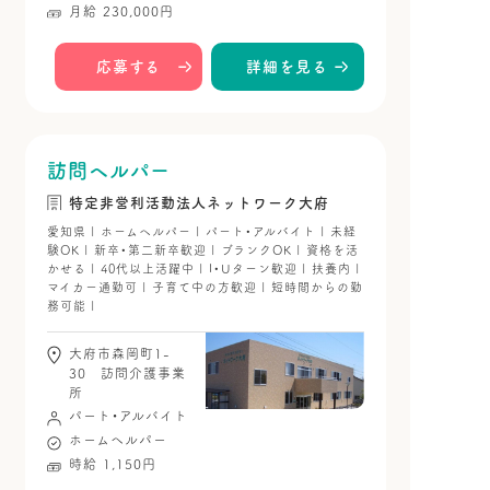
月給 230,000円
応募する
詳細を見る
訪問ヘルパー
特定非営利活動法人ネットワーク大府
愛知県 | ホームヘルパー | パート・アルバイト | 未経
験OK | 新卒・第二新卒歓迎 | ブランクOK | 資格を活
かせる | 40代以上活躍中 | I・Uターン歓迎 | 扶養内 |
マイカー通勤可 | 子育て中の方歓迎 | 短時間からの勤
務可能 |
大府市森岡町1-
30 訪問介護事業
所
パート・アルバイト
ホームヘルパー
時給 1,150円