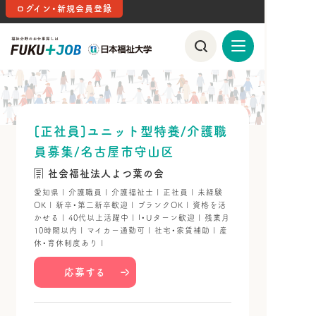
ログイン・新規会員登録
[正社員]ユニット型特養/介護職
員募集/名古屋市守山区
社会福祉法人よつ葉の会
愛知県 | 介護職員 | 介護福祉士 | 正社員 | 未経験
OK | 新卒・第二新卒歓迎 | ブランクOK | 資格を活
かせる | 40代以上活躍中 | I・Uターン歓迎 | 残業月
10時間以内 | マイカー通勤可 | 社宅・家賃補助 | 産
休・育休制度あり |
応募する