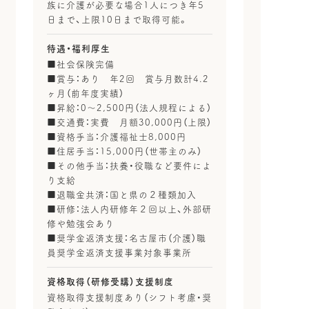
族に介護が必要な場合1人につき年5
日まで、上限10日まで取得可能。
待遇・福利厚生
■社会保険完備
■賞与：あり 年2回 賞与月数計4.2
ヶ月（前年度実績）
■昇給：0～2,500円（法人規程による）
■交通費：実費 月額30,000円（上限）
■資格手当：介護福祉士8,000円
■住居手当：15,000円（世帯主のみ）
■その他手当：扶養・役職など要件によ
り支給
■退職金共済：国と県の２種類加入
■研修：法人内研修年２回以上、外部研
修や勉強会あり
■奨学金返済支援：名古屋市（介護）職
員奨学金返済支援事業対象事業所
資格取得（研修受講）支援制度
資格取得支援制度あり（シフト考慮・奨