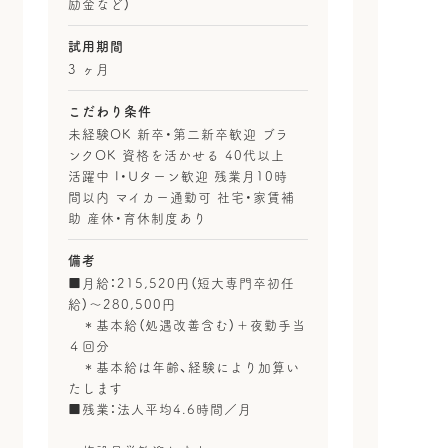
励金など）
試用期間
3 ヶ月
こだわり条件
未経験OK 新卒・第二新卒歓迎 ブラ
ンクOK 資格を活かせる 40代以上
活躍中 I・Uターン歓迎 残業月10時
間以内 マイカー通勤可 社宅・家賃補
助 産休・育休制度あり
備考
■月給：215,520円（短大専門卒初任
給）～280,500円
＊基本給（処遇改善含む）＋夜勤手当
４回分
＊基本給は年齢、経験により加算い
たします
■残業：法人平均4.6時間／月