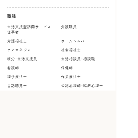
職種
生活支援型訪問サービス
介護職員
従事者
介護福祉士
ホームヘルパー
ケアマネジャー
社会福祉士
就労・生活支援員
生活相談員・相談職
看護師
保健師
理学療法士
作業療法士
言語聴覚士
公認心理師・臨床心理士
保育士・幼稚園教諭
児童指導員
調理師・調理スタッフ
管理栄養士・栄養士
事務職
その他
雇用形態