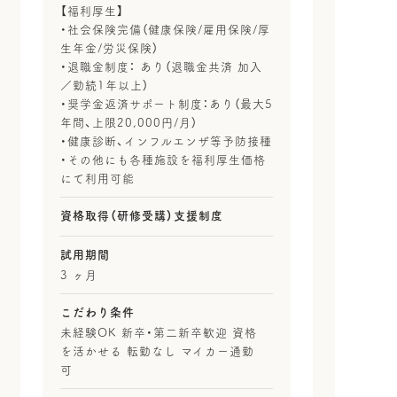
【福利厚生】
・社会保険完備（健康保険/雇用保険/厚
生年金/労災保険）
・退職金制度： あり（退職金共済 加入
／勤続1年以上）
・奨学金返済サポート制度：あり（最大5
年間、上限20,000円/月）
・健康診断、インフルエンザ等予防接種
・その他にも各種施設を福利厚生価格
にて利用可能
資格取得（研修受講）支援制度
試用期間
3 ヶ月
こだわり条件
未経験OK 新卒・第二新卒歓迎 資格
を活かせる 転勤なし マイカー通勤
可