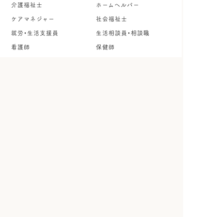
介護福祉士
ホームヘルパー
ケアマネジャー
社会福祉士
就労・生活支援員
生活相談員・相談職
看護師
保健師
理学療法士
作業療法士
言語聴覚士
公認心理師・臨床心理士
保育士・幼稚園教諭
児童指導員
調理師・調理スタッフ
管理栄養士・栄養士
事務職
その他
雇用形態
正社員
契約社員
パート・アルバイト
派遣社員
紹介予定派遣
ボランティア
インターン