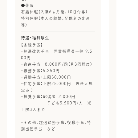
●休暇
有給休暇（入職6ヵ月後、10日付与）
特別休暇（本人の結婚、配偶者の出産
等）
待遇・福利厚生
【各種手当】
・処遇改善手当 児童指導員一律 9,5
00円
・宿直手当 8,000円/回（月3回程度）
・職務手当：5,250円
・通勤手当：上限50,000円
・住宅手当：上限25,000円 ※法人規
定あり
・扶養手当：配偶者12,000円
子ども5,500円/人 ※
上限3人まで
・その他、超過勤務手当、役職手当、特
別出勤手当 など