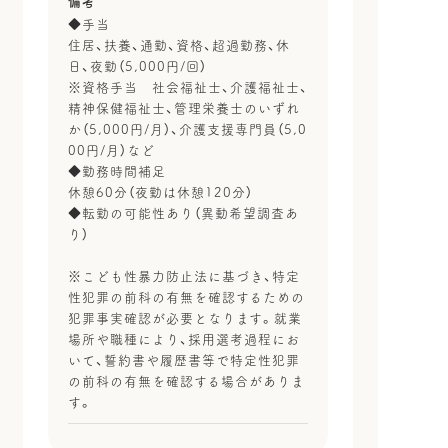
備考
◆手当
住居、扶養、通勤、資格、超過勤務、休
日、夜勤（5,000円/回）
※資格手当 社会福祉士、介護福祉士、
精神保健福祉士、管理栄養士のいずれ
か（5,000円/月）、介護支援専門員（5,0
00円/月）など
◆勤務時間補足
休憩60分（夜勤は休憩120分）
◆転勤の可能性あり（異動希望調査あ
り）
※こども性暴力防止法に基づき、特定
性犯罪の前科の有無を確認するための
犯罪事実確認が必要となります。就業
場所や職種により、採用選考過程にお
いて、誓約書や履歴書等で特定性犯罪
の前科の有無を確認する場合がありま
す。