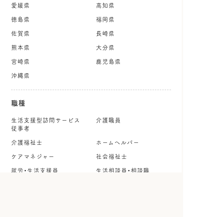
愛媛県
高知県
徳島県
福岡県
佐賀県
長崎県
熊本県
大分県
宮崎県
鹿児島県
沖縄県
職種
生活支援型訪問サービス
介護職員
従事者
介護福祉士
ホームヘルパー
ケアマネジャー
社会福祉士
就労・生活支援員
生活相談員・相談職
看護師
保健師
理学療法士
作業療法士
言語聴覚士
公認心理師・臨床心理士