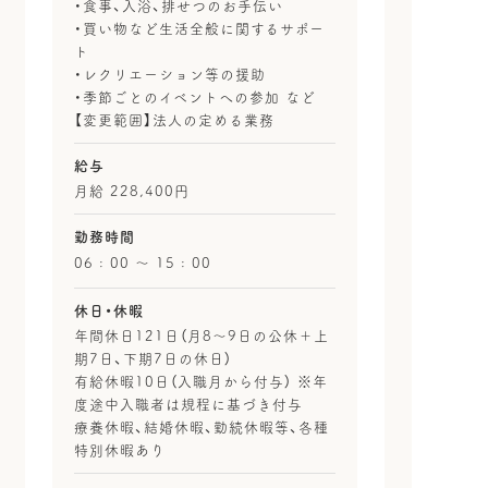
・食事、入浴、排せつのお手伝い
・買い物など生活全般に関するサポー
ト
・レクリエーション等の援助
・季節ごとのイベントへの参加 など
【変更範囲】法人の定める業務
給与
月給 228,400円
勤務時間
06 : 00 〜 15 : 00
休日・休暇
年間休日121日（月8～9日の公休＋上
期7日、下期7日の休日）
有給休暇10日（入職月から付与） ※年
度途中入職者は規程に基づき付与
療養休暇、結婚休暇、勤続休暇等、各種
特別休暇あり