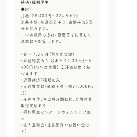
待遇・福利厚生
◆給与
月給228,400円～324,500円
※基本給、処遇改善手当、夜勤手当5回
分を含みます。
中途採用の方は、職歴等を加算して
基本給を計算します。
・賞与 4.5か月（前年度実績）
・昇給制度あり 月あたり1,300円～5,
400円（前年度実績） ※評価制度に基
づきます
・退職共済2種類加入
・交通費支給（通勤手当上限27,000円/
月）
・産休育休、育児短時間勤務、介護休業
取得実績あり
・福利厚生センターソウェルクラブ加
入
・法人互助会（社員旅行やお祝い金な
ど）