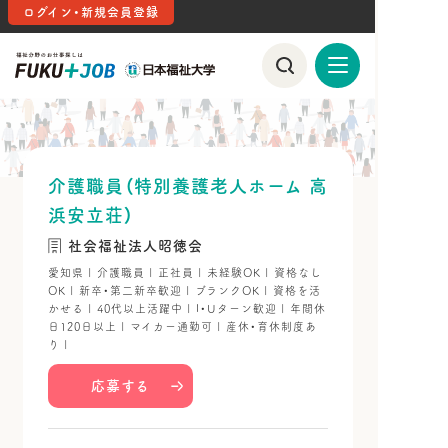
ログイン・新規会員登録
介護職員（特別養護老人ホーム 高
浜安立荘）
社会福祉法人昭徳会
愛知県 | 介護職員 | 正社員 | 未経験OK | 資格なし
OK | 新卒・第二新卒歓迎 | ブランクOK | 資格を活
かせる | 40代以上活躍中 | I・Uターン歓迎 | 年間休
日120日以上 | マイカー通勤可 | 産休・育休制度あ
り |
応募する