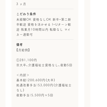
3 ヶ月
こだわり条件
未経験OK 資格なしOK 新卒・第二新
卒歓迎 資格を活かせる I・Uターン歓
迎 残業月10時間以内 転勤なし マイ
カー通勤可
備考
【月給例】
①281,100円
※大卒、介護福祉士資格なし、夜勤5回
＜内訳＞
基本給：200,600円（大卒）
処遇改善手当：53,000円（介護福祉士
なし）
夜勤手当：5,500円×5回