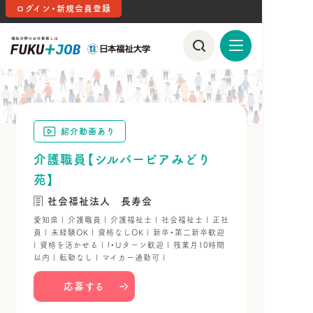
ログイン・新規会員登録
紹介動画あり
介護職員【シルバーピアみどり
苑】
社会福祉法人 長寿会
愛知県 | 介護職員 | 介護福祉士 | 社会福祉士 | 正社
員 | 未経験OK | 資格なしOK | 新卒・第二新卒歓迎
| 資格を活かせる | I・Uターン歓迎 | 残業月10時間
以内 | 転勤なし | マイカー通勤可 |
応募する