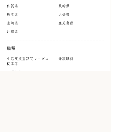
佐賀県
長崎県
熊本県
大分県
宮崎県
鹿児島県
沖縄県
職種
生活支援型訪問サービス
介護職員
従事者
介護福祉士
ホームヘルパー
ケアマネジャー
社会福祉士
就労・生活支援員
生活相談員・相談職
看護師
保健師
理学療法士
作業療法士
言語聴覚士
公認心理師・臨床心理士
保育士・幼稚園教諭
児童指導員