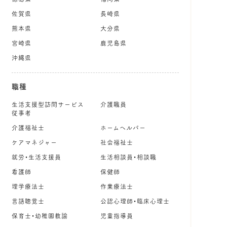
佐賀県
長崎県
熊本県
大分県
宮崎県
鹿児島県
沖縄県
職種
生活支援型訪問サービス
介護職員
従事者
介護福祉士
ホームヘルパー
ケアマネジャー
社会福祉士
就労・生活支援員
生活相談員・相談職
看護師
保健師
理学療法士
作業療法士
言語聴覚士
公認心理師・臨床心理士
保育士・幼稚園教諭
児童指導員