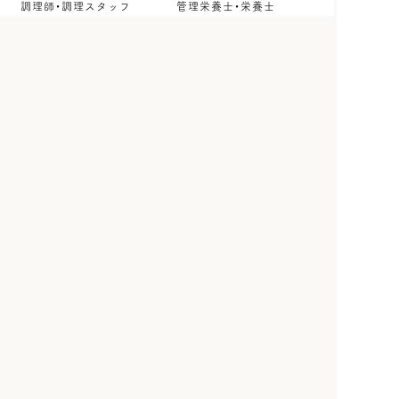
調理師・調理スタッフ
管理栄養士・栄養士
事務職
その他
雇用形態
正社員
契約社員
パート・アルバイト
派遣社員
紹介予定派遣
ボランティア
インターン
こだわり条件
未経験OK
資格なしOK
新卒・第二新卒歓迎
ブランクOK
資格を活かせる
40代以上活躍中
管理職・管理職候補
I・Uターン歓迎
土日休み
完全週休2日制