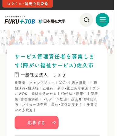
ログイン・新規会員登録
サービス管理責任者を募集しま
す(障がい福祉サービス)佐久市
一般社団法人 しょう
長野県 | ケアマネジャー | 就労・生活支援員 | 生活
相談員・相談職 | 正社員 | 新卒・第二新卒歓迎 | ブラ
ンクOK | 資格を活かせる | 40代以上活躍中 | 管理
職・管理職候補 | I・Uターン歓迎 | 残業月10時間以
内 | マイカー通勤可 | 産休・育休制度あり | 子育て
中の方歓迎 |
応募する