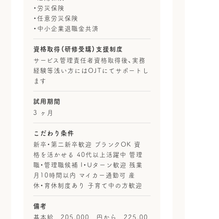
・労災保険
・任意労災保険
・中小企業退職金共済
資格取得（研修受講）支援制度
サービス管理責任者資格取得後、実務
経験等浅い方にはOJTにてサポートし
ます
試用期間
3 ヶ月
こだわり条件
新卒・第二新卒歓迎 ブランクOK 資
格を活かせる 40代以上活躍中 管理
職・管理職候補 I・Uターン歓迎 残業
月10時間以内 マイカー通勤可 産
休・育休制度あり 子育て中の方歓迎
備考
基本給 205,000 円から 225,00