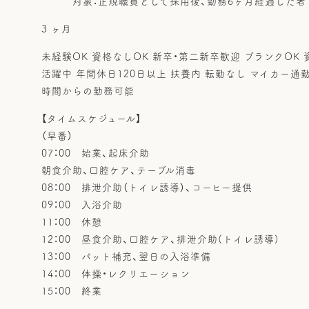
対象：正規職員として採用後、勤務6ヶ月経過した者
3 ヶ月
未経験OK 資格なしOK 新卒・第二新卒歓迎 ブランクOK 
活躍中 年間休日120日以上 扶養内 転勤なし マイカー通
時間からの勤務可能
【タイムスケジュール】
（早番）
07：00 始業、起床介助
朝食介助、口腔ケア、テーブル消毒
08：00 排泄介助（トイレ誘導）、コーヒー提供
09：00 入浴介助
11：00 休憩
12：00 昼食介助、口腔ケア、排泄介助(トイレ誘導)
13：00 パット補充、翌日の入浴準備
14：00 体操・レクリエーション
15：00 終業