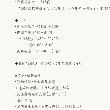
・介護福祉士：1,318円
※夜勤2交代勤務を行った月は、その月の時間給を20円加
◆手当
・日祝出勤手当：時給＋50円
・夜間手当：時給＋50円
＊夜間①17：30～22：00
②5：00～8：00
・夜勤手当・・・8,500円（1回）
◆昇給：勤続3年経過後と6年経過後の4月
⭐待遇・福利厚生
・労働保険・社会保険完備
＊週契約時間により法定通り加入
・交通費規定額支給（上限3万円）
・定年70歳
・定期健康診断・予防接種（自己負担なし）