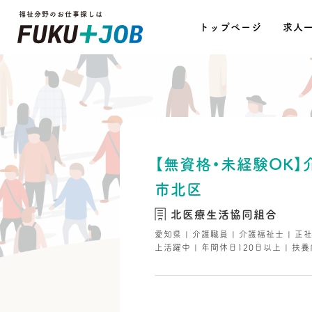
トップページ
求人
【無資格・未経験OK
市北区
北医療生活協同組合
愛知県 | 介護職員 | 介護福祉士 | 正
上活躍中 | 年間休日120日以上 | 扶