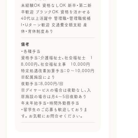
未経験OK 資格なしOK 新卒・第二新
卒歓迎 ブランクOK 資格を活かせる
40代以上活躍中 管理職・管理職候補
I・Uターン歓迎 交通費全額支給 産
休・育休制度あり
備考
・各種手当
資格手当：介護福祉士、社会福祉士 1
8,000円、社会福祉主事 10,000円
特定処遇改善加算手当：０～10,000円
※配属施設により
夜勤手当：8,000円/回
※デイサービスの場合は夜勤なし、入
居施設の場合は月4～5回夜勤あり
年末年始手当・時間外勤務手当
・留学生のご応募も歓迎しておりま
す。お気軽にお問合せください。