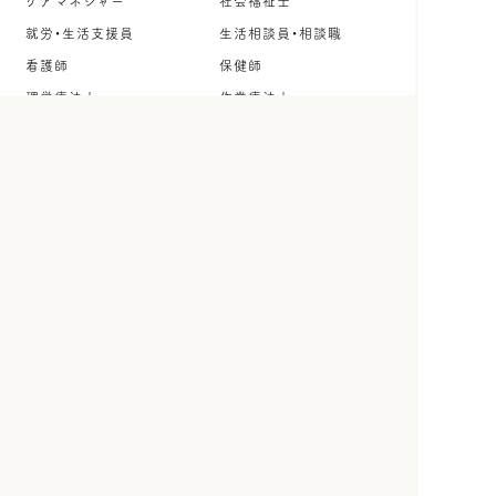
ケアマネジャー
社会福祉士
就労・生活支援員
生活相談員・相談職
看護師
保健師
理学療法士
作業療法士
言語聴覚士
公認心理師・臨床心理士
保育士・幼稚園教諭
児童指導員
調理師・調理スタッフ
管理栄養士・栄養士
事務職
その他
雇用形態
正社員
契約社員
パート・アルバイト
派遣社員
紹介予定派遣
ボランティア
インターン