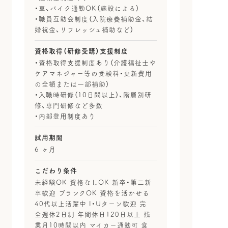
・車、バイク通勤OK（施設による）
・職員互助会制度（入院療養補助金、結
婚祝金、リフレッシュ補助など）
資格取得（研修受講）支援制度
・資格取得支援制度あり（介護福祉士や
ケアマネジャー等の受験料・更新費用
の全額または一部補助）
・入職時研修（10日間以上）、階層別研
修、専門研修など多数
・内部登用制度あり
試用期間
6 ヶ月
こだわり条件
未経験OK 資格なしOK 新卒・第二新
卒歓迎 ブランクOK 資格を活かせる
40代以上活躍中 I・Uターン歓迎 完
全週休2日制 年間休日120日以上 残
業月10時間以内 マイカー通勤可 食