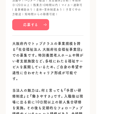
活躍中 | I・Uターン歓迎 | 完全週休2日制 | 年間休
日120日以上 | 残業月10時間以内 | マイカー通勤可
| 食事補助あり | 産休・育休制度あり | 子育て中の
方歓迎 | 短時間からの勤務可能 |
応募する
大阪府内でトップクラスの事業規模を誇
る「社会福祉法人 大阪府社会福祉事業団」
での募集です。特別養護老人ホームや障が
い者支援施設など、多岐にわたる福祉サー
ビスを展開しているため、ご自身の希望や
適性に合わせたキャリア形成が可能で
す。
当法人の魅力は、何と言っても「手厚い研
修制度」と「働きやすさ」です。入職後は現
場に出る前に10日間以上の新人集合研修
を実施。その後も定期的なフォローアップ
研修やメンタルヘルス研修があり、未経験