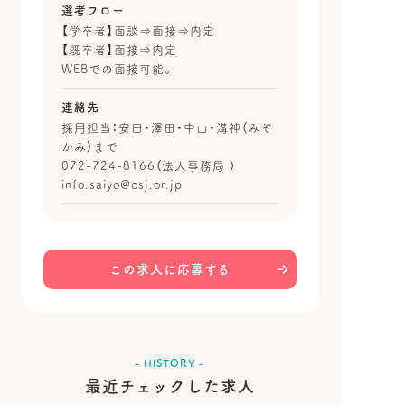
選考フロー
【学卒者】面談⇒面接⇒内定
【既卒者】面接⇒内定
WEBでの面接可能。
連絡先
採用担当：安田・澤田・中山・溝神（みぞ
かみ）まで
072-724-8166（法人事務局 ）
info.saiyo@osj.or.jp
この求人に応募する
- HISTORY -
最近チェックした求人