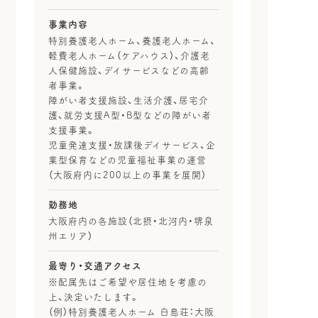
事業内容
特別養護老人ホーム、養護老人ホーム、
軽費老人ホーム（ケアハウス）、介護老
人保健施設、デイサービスなどの高齢
者事業。
障がい者支援施設、生活介護、居宅介
護、就労支援A型・B型などの障がい者
支援事業。
児童発達支援・放課後デイサービス、企
業型保育などの児童福祉事業の運営
（大阪府内に200以上の事業を展開）
勤務地
大阪府内の各施設（北摂・北河内・堺泉
州エリア）
最寄り・
交通アクセス
※配属先はご希望や居住地を考慮の
上、決定いたします。
（例）特別養護老人ホーム 白島荘：大阪