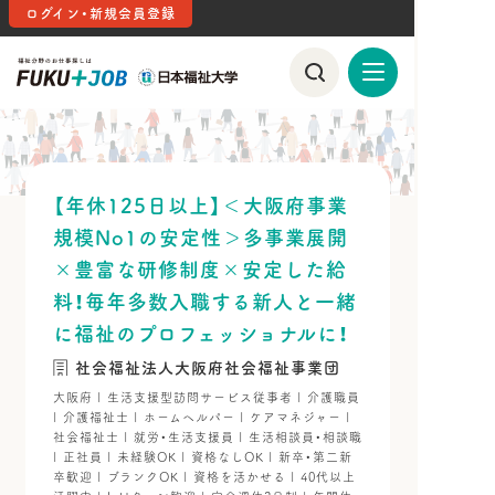
ログイン・新規会員登録
【年休125日以上】＜大阪府事業
規模No1の安定性＞多事業展開
×豊富な研修制度×安定した給
料！毎年多数入職する新人と一緒
に福祉のプロフェッショナルに！
社会福祉法人大阪府社会福祉事業団
大阪府 | 生活支援型訪問サービス従事者 | 介護職員
| 介護福祉士 | ホームヘルパー | ケアマネジャー |
社会福祉士 | 就労・生活支援員 | 生活相談員・相談職
| 正社員 | 未経験OK | 資格なしOK | 新卒・第二新
卒歓迎 | ブランクOK | 資格を活かせる | 40代以上