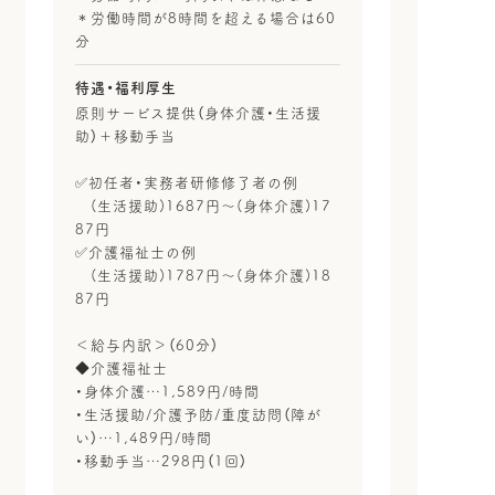
＊労働時間が8時間を超える場合は60
分
待遇・福利厚生
原則サービス提供（身体介護・生活援
助）＋移動手当
✅初任者・実務者研修修了者の例
(生活援助)1687円～(身体介護)17
87円
✅介護福祉士の例
(生活援助)1787円～(身体介護)18
87円
＜給与内訳＞（60分）
◆介護福祉士
・身体介護…1,589円/時間
・生活援助/介護予防/重度訪問（障が
い）…1,489円/時間
・移動手当…298円（1回）