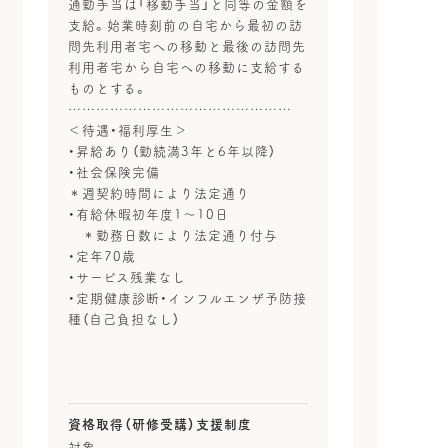
通勤手当は「移動手当」と同等の金額を
支給。始業時刻前の自宅から最初の訪
問先利用者宅への移動と最後の訪問先
利用者宅から自宅への移動に支給する
ものとする。
…………………………………………
＜待遇・福利厚生＞
・昇給あり（勤続満3年と6年以降）
・社会保険完備
＊週契約時間により法定通り
・有給休暇初年度1～10日
＊勤務日数により法定通り付与
・定年70歳
・サービス残業なし
・定期健康診断・インフルエンザ予防接
種（自己負担なし）
資格取得（研修受講）支援制度
対象