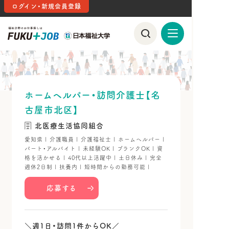
ログイン・新規会員登録
ホームヘルパー・訪問介護士【名
古屋市北区】
北医療生活協同組合
愛知県 | 介護職員 | 介護福祉士 | ホームヘルパー |
パート・アルバイト | 未経験OK | ブランクOK | 資
格を活かせる | 40代以上活躍中 | 土日休み | 完全
週休2日制 | 扶養内 | 短時間からの勤務可能 |
応募する
＼週1日・訪問1件からOK／