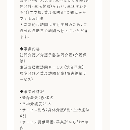
食事、排せつ、入浴、家事などの介助（身
体介護・生活援助）を行い、生活や心身
を”自立支援、重度化防止”の観点から
支えるお仕事
＊基本的に訪問は直行直帰のため、ご
自分の自転車で訪問へ行っていただき
ます。
◆事業内容
訪問介護／介護予防訪問介護（介護保
険）
生活支援型訪問サービス（総合事業）
居宅介護／重度訪問介護（障害福祉サ
ービス）
◆事業所情報
・登録者数：約80名
・平均介護度：2.3
・サービス割合：身体介護6割・生活援助
4割
・サービス提供範囲：事業所から3km以
内