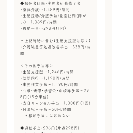
◆初任者研修・実務者研修修了者
・身体介護…1,489円/時間
・生活援助/介護予防/重度訪問（障が
い）…1,389円/時間
・移動手当…298円（1回）
＊上記時給に含む（生活支援型は除く）
・介護職員等処遇改善手当…338円/時
間
＜その他手当等＞
・生活支援型…1,246円/時間
・訪問同行…1,190円/時間
・事務作業手当…1,190円/時間
・会議・研修・学習会・面談等手当…29
8円（15分単位）
・当日キャンセル手当…1,000円（1回）
・日曜祝日手当…50円/時間
＊移動手当には含めない
◆通勤手当：596円（片道298円）