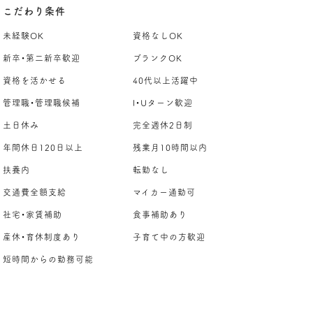
こだわり条件
未経験OK
資格なしOK
新卒・第二新卒歓迎
ブランクOK
資格を活かせる
40代以上活躍中
管理職・管理職候補
I・Uターン歓迎
土日休み
完全週休2日制
年間休日120日以上
残業月10時間以内
扶養内
転勤なし
交通費全額支給
マイカー通勤可
社宅・家賃補助
食事補助あり
産休・育休制度あり
子育て中の方歓迎
短時間からの勤務可能