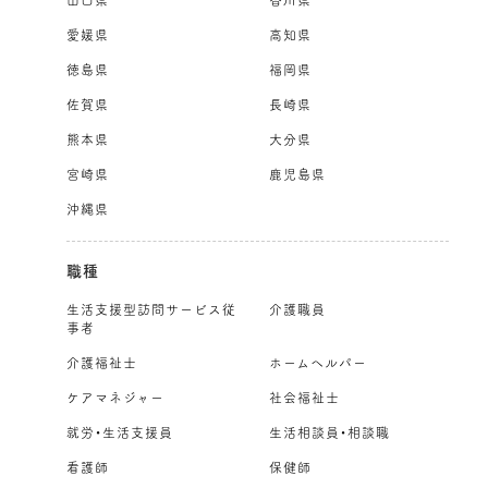
山口県
香川県
愛媛県
高知県
徳島県
福岡県
佐賀県
長崎県
熊本県
大分県
宮崎県
鹿児島県
沖縄県
職種
生活支援型訪問サービス従
介護職員
事者
介護福祉士
ホームヘルパー
ケアマネジャー
社会福祉士
就労・生活支援員
生活相談員・相談職
看護師
保健師