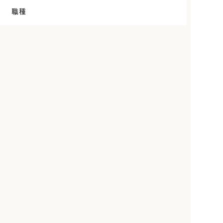
職種
生活支援型訪問サービス
介護職員
従事者
介護福祉士
ホームヘルパー
ケアマネジャー
社会福祉士
就労・生活支援員
生活相談員・相談職
看護師
保健師
理学療法士
作業療法士
言語聴覚士
公認心理師・臨床心理士
保育士・幼稚園教諭
児童指導員
調理師・調理スタッフ
管理栄養士・栄養士
事務職
その他
雇用形態
正社員
契約社員