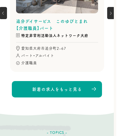
グループ
常勤
追分デイサービス このゆびとまれ
【介護職員】パート
特定非営利活動法人ネットワーク大府
愛知県大府市追分町2-67
パート・アルバイト
介護職員
新着の求人をもっと見る
- TOPICS -