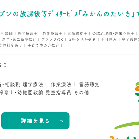
プンの放課後等ﾃﾞｲｻｰﾋﾞｽ「みかんのたいき
・相談職 | 理学療法士 | 作業療法士 | 言語聴覚士 | 公認心理師・臨床心理士 |
 | 新卒・第二新卒歓迎 | ブランクOK | 資格を活かせる | 土日休み | 完全週休
育休制度あり | 子育て中の方歓迎 |
５０
員・相談職
理学療法士
作業療法士
言語聴覚
保育士・幼稚園教諭
児童指導員
その他
詳細を見る