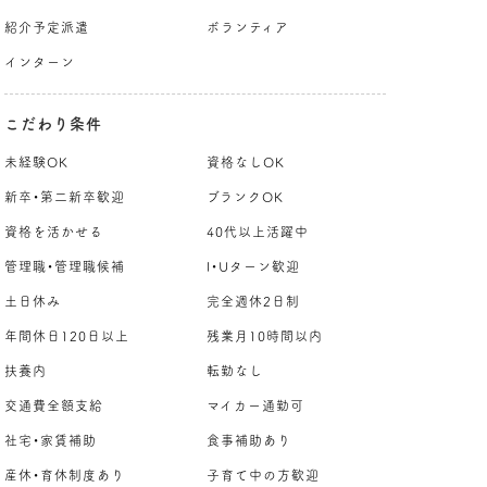
紹介予定派遣
ボランティア
インターン
こだわり条件
未経験OK
資格なしOK
新卒・第二新卒歓迎
ブランクOK
資格を活かせる
40代以上活躍中
管理職・管理職候補
I・Uターン歓迎
土日休み
完全週休2日制
年間休日120日以上
残業月10時間以内
扶養内
転勤なし
交通費全額支給
マイカー通勤可
社宅・家賃補助
食事補助あり
産休・育休制度あり
子育て中の方歓迎