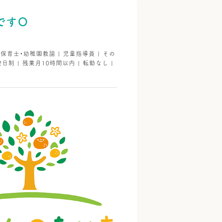
」です〇
 保育士・幼稚園教諭 | 児童指導員 | その
2日制 | 残業月10時間以内 | 転勤なし |