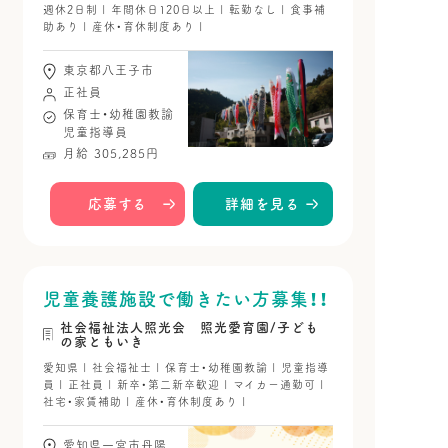
週休2日制 | 年間休日120日以上 | 転勤なし | 食事補
助あり | 産休・育休制度あり |
東京都八王子市
正社員
保育士・幼稚園教諭
児童指導員
月給 305,285円
応募する
詳細を見る
児童養護施設で働きたい方募集！！
社会福祉法人照光会 照光愛育園/子ども
の家ともいき
愛知県 | 社会福祉士 | 保育士・幼稚園教諭 | 児童指導
員 | 正社員 | 新卒・第二新卒歓迎 | マイカー通勤可 |
社宅・家賃補助 | 産休・育休制度あり |
愛知県一宮市丹陽