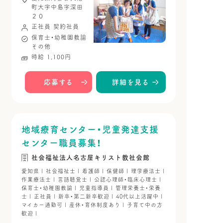
町大字中島字深田
２０
正社員
契約社員
保育士・幼稚園教諭
その他
時給 1,100円
応募する
詳細を見る
地域療育センター・児童発達支援
センター職員募集！
社会福祉法人名古屋キリスト教社会館
愛知県 | 社会福祉士 | 看護師 | 保健師 | 理学療法士 |
作業療法士 | 言語聴覚士 | 公認心理師・臨床心理士 |
保育士・幼稚園教諭 | 児童指導員 | 管理栄養士・栄養
士 | 正社員 | 新卒・第二新卒歓迎 | 40代以上活躍中 |
マイカー通勤可 | 産休・育休制度あり | 子育て中の方
歓迎 |