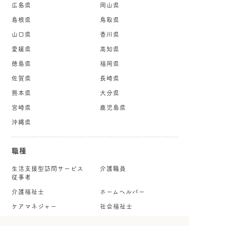
広島県
岡山県
島根県
鳥取県
山口県
香川県
愛媛県
高知県
徳島県
福岡県
佐賀県
長崎県
熊本県
大分県
宮崎県
鹿児島県
沖縄県
職種
生活支援型訪問サービス
介護職員
従事者
介護福祉士
ホームヘルパー
ケアマネジャー
社会福祉士
就労・生活支援員
生活相談員・相談職