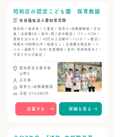
昭和区の認定こども園 保育教諭
社会福祉法人愛知育児院
愛知県 | 岐阜県 | 三重県 | 保育士・幼稚園教諭 | 正社
員 | 未経験OK | 新卒・第二新卒歓迎 | ブランクOK |
資格を活かせる | 40代以上活躍中 | I・Uターン歓迎 |
残業月10時間以内 | 転勤なし | 交通費全額支給 | マ
イカー通勤可 | 社宅・家賃補助 | 産休・育休制度あり |
子育て中の方歓迎 |
愛知県名古屋市南
山町5
正社員
保育士・幼稚園教諭
月給 273,085円
応募する
詳細を見る