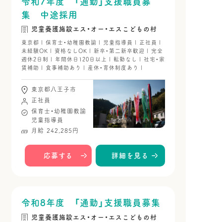
令和7年度 「通勤」支援職員募
集 中途採用
児童養護施設エス・オー・エスこどもの村
東京都 | 保育士・幼稚園教諭 | 児童指導員 | 正社員 |
未経験OK | 資格なしOK | 新卒・第二新卒歓迎 | 完全
週休2日制 | 年間休日120日以上 | 転勤なし | 社宅・家
賃補助 | 食事補助あり | 産休・育休制度あり |
東京都八王子市
正社員
保育士・幼稚園教諭
児童指導員
月給 242,285円
応募する
詳細を見る
令和8年度 「通勤」支援職員募集
児童養護施設エス・オー・エスこどもの村