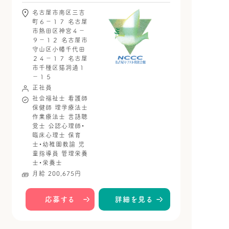
名古屋市南区三吉
町６－１７ 名古屋
市熱田区神宮４－
９－１２ 名古屋市
守山区小幡千代田
２４－１７ 名古屋
市千種区猫洞通１
－１５
正社員
社会福祉士
看護師
保健師
理学療法士
作業療法士
言語聴
覚士
公認心理師・
臨床心理士
保育
士・幼稚園教諭
児
童指導員
管理栄養
士・栄養士
月給 200,675円
応募する
詳細を見る