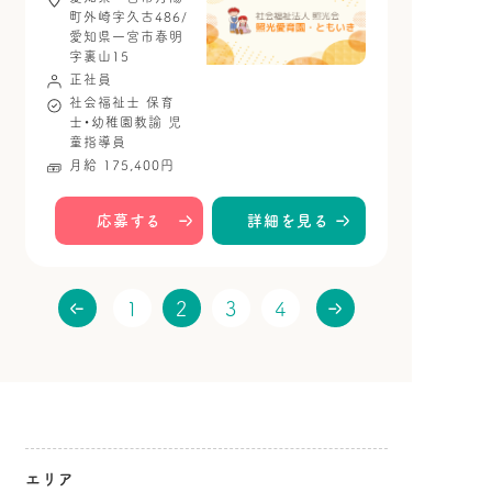
町外崎字久古486/
愛知県一宮市春明
字裏山15
正社員
社会福祉士
保育
士・幼稚園教諭
児
童指導員
月給 175,400円
応募する
詳細を見る
1
2
3
4
エリア