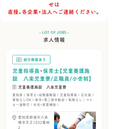
せは
直接、各企業・法人へご連絡ください。
- LIST OF JOBS -
求人情報
紹介動画あり
児童指導員・保育士【児童養護施
設 八楽児童寮/正職員/小舎制】
児童養護施設 八楽児童寮
愛知県 | 保育士・幼稚園教諭 | 児童指導員 | 正社員 |
資格なしOK | 新卒・第二新卒歓迎 | 転勤なし | マイ
カー通勤可 | 社宅・家賃補助 |
愛知県新城市八束
穂字天王1032番地
2