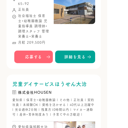
65-92
正社員
社会福祉士
保育
士・幼稚園教諭
児
童指導員
調理師・
調理スタッフ
管理
栄養士・栄養士
月給 209,500円
応募する
詳細を見る
児童デイサービスほうせん大治
株式会社HOUSEN
愛知県 | 保育士・幼稚園教諭 | その他 | 正社員 | 契約
社員 | 未経験OK | 資格を活かせる | 40代以上活躍中
| 完全週休2日制 | 残業月10時間以内 | マイカー通勤
可 | 産休・育休制度あり | 子育て中の方歓迎 |
愛知県海部郡大治