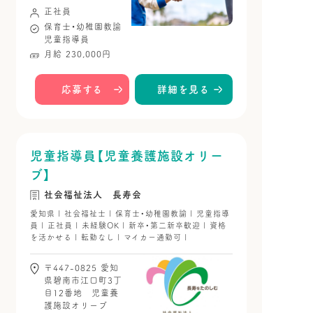
正社員
保育士・幼稚園教諭
児童指導員
月給 230,000円
応募する
詳細を見る
児童指導員【児童養護施設オリー
ブ】
社会福祉法人 長寿会
愛知県 | 社会福祉士 | 保育士・幼稚園教諭 | 児童指導
員 | 正社員 | 未経験OK | 新卒・第二新卒歓迎 | 資格
を活かせる | 転勤なし | マイカー通勤可 |
〒447-0825 愛知
県碧南市江口町3丁
目12番地 児童養
護施設オリーブ