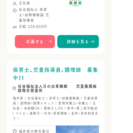
正社員
社会福祉士
保育
士・幼稚園教諭
児
童指導員
月給 228,850円
応募する
詳細を見る
保育士、児童指導員、調理師 募集
中！！
社会福祉法人日の出善隣館 児童養護施
設偕生慈童苑
福井県 | 社会福祉士 | 保育士・幼稚園教諭 | 児童指導
員 | 調理師・調理スタッフ | 管理栄養士・栄養士 | 正
社員 | 未経験OK | 資格なしOK | 新卒・第二新卒歓迎
| マイカー通勤可 | 社宅・家賃補助 | 産休・育休制度あ
り |
福井県大野市春日