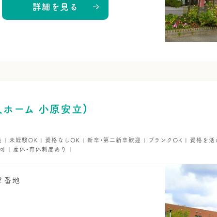
詳細を見る
ホーム 小原安立）
員 | 未経験OK | 資格なしOK | 新卒・第二新卒歓迎 | ブランクOK | 資格を活
可 | 産休・育休制度あり |
２番地