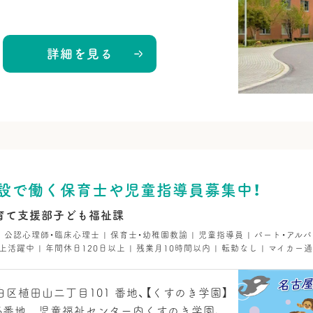
詳細を見る
設で働く保育士や児童指導員募集中！
育て支援部子ども福祉課
 | 公認心理師・臨床心理士 | 保育士・幼稚園教諭 | 児童指導員 | パート・アルバ
上活躍中 | 年間休日120日以上 | 残業月10時間以内 | 転勤なし | マイカー通
区植田山二丁目101 番地、【くすのき学園】
6番地 児童福祉センター内くすのき学園、