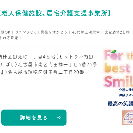
護老人保健施設、居宅介護支援事業所】
経験OK | ブランクOK | 資格を活かせる | 40代以上活躍中 | 完全週休2日制 
中の方歓迎 |
瑞穂区田光町一丁目4番地（セントラル内田
だばし）名古屋市南区内田橋一丁目4番24号
ま）名古屋市瑞穂区鍵田町二丁目20番
詳細を見る